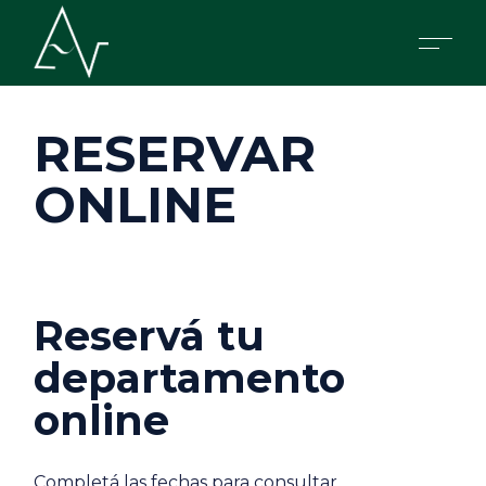
Skip
to
the
content
RESERVAR
ONLINE
Reservá tu
departamento
online
Completá las fechas para consultar